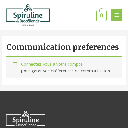
Aller
Men
au
0
contenu
princ
Communication preferences
Connectez-vous à votre compte
pour gérer vos préférences de communication.