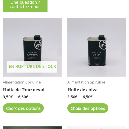
Une question ?
contactez-nous
Plage
Plage
Ce
Ce
de
de
produit
produit
prix :
prix :
a
a
3,50€
3,50€
à
à
plusieurs
plusieurs
6,50€
6,50€
variations.
variations.
Les
Les
options
options
EN RUPTURE DE STOCK
peuvent
peuvent
être
être
choisies
choisies
Alimentation Spiruline
Alimentation Spiruline
sur
sur
Huile de Tournesol
Huile de colza
la
la
3,50
€
–
6,50
€
3,50
€
–
6,50
€
page
page
du
du
Choix des options
Choix des options
produit
produit