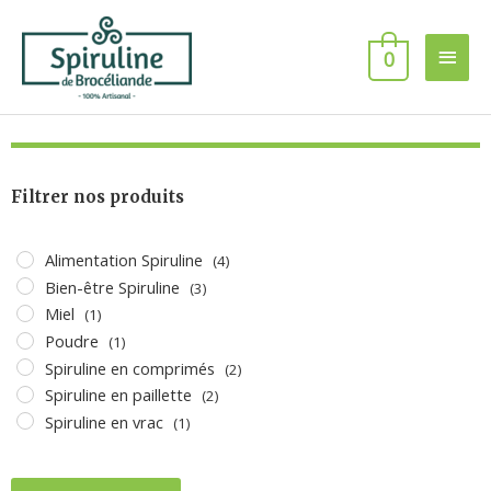
Aller
Men
au
0
contenu
princ
Filtrer nos produits
Alimentation Spiruline
(4)
Bien-être Spiruline
(3)
Miel
(1)
Poudre
(1)
Spiruline en comprimés
(2)
Spiruline en paillette
(2)
Spiruline en vrac
(1)