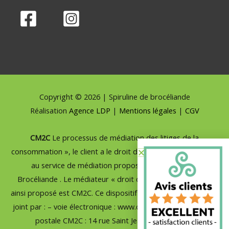
Copyright © 2026 | Spiruline de brocéliande
Réalisation
Agence LDP
|
Mentions légales
|
CGV
CM2C
Le processus de médiation des litiges de la
consommation », le client a le droit de recourir gratuitement
au service de médiation proposé par Spiruline de
Brocéliande . Le médiateur « droit de la consommation »
ainsi proposé est CM2C. Ce dispositif de médiation peut être
joint par : – voie électronique : www.cm2c.net ; – ou par voie
postale CM2C : 14 rue Saint Jean 75017 Paris ».