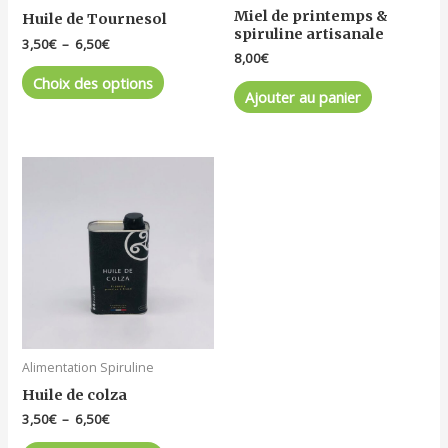
Miel de printemps &
Huile de Tournesol
sur
spiruline artisanale
3,50
€
–
6,50
€
la
8,00
€
page
Choix des options
du
Ajouter au panier
produit
Plage
Ce
de
produit
prix :
a
3,50€
à
plusieurs
6,50€
variations.
Les
options
peuvent
être
Alimentation Spiruline
choisies
Huile de colza
sur
3,50
€
–
6,50
€
la
page