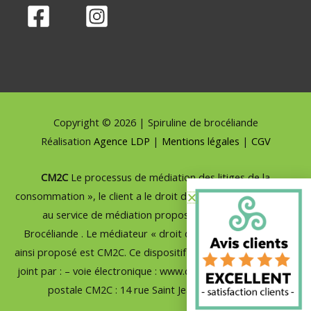
Copyright © 2026 | Spiruline de brocéliande
Réalisation
Agence LDP
|
Mentions légales
|
CGV
CM2C
Le processus de médiation des litiges de la
consommation », le client a le droit de recourir gratuitement
au service de médiation proposé par Spiruline de
Brocéliande . Le médiateur « droit de la consommation »
ainsi proposé est CM2C. Ce dispositif de médiation peut être
joint par : – voie électronique : www.cm2c.net ; – ou par voie
postale CM2C : 14 rue Saint Jean 75017 Paris ».