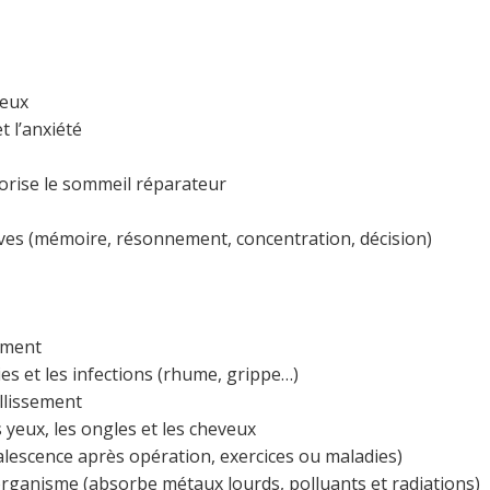
veux
t l’anxiété
vorise le sommeil réparateur
ives (mémoire, résonnement, concentration, décision)
ement
ies et les infections (rhume, grippe…)
illissement
s yeux, les ongles et les cheveux
alescence après opération, exercices ou maladies)
l’organisme (absorbe métaux lourds, polluants et radiations)