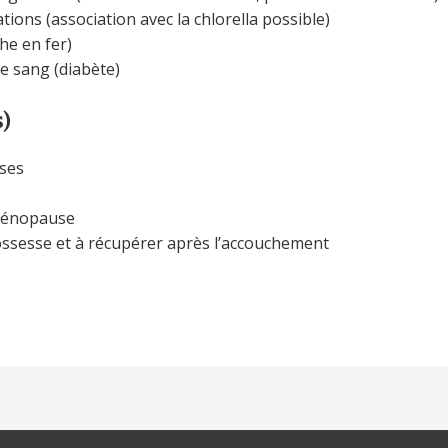
ions (association avec la chlorella possible)
che en fer)
le sang (diabète)
)
uses
s
 ménopause
ossesse et à récupérer après l’accouchement