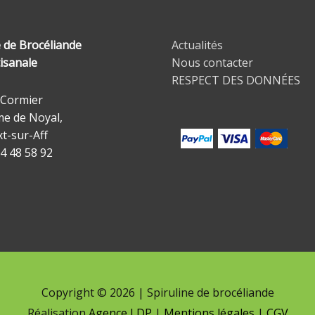
e de Brocéliande
Actualités
isanale
Nous contacter
RESPECT DES DONNÉES
 Cormier
e de Noyal,
xt-sur-Aff
14 48 58 92
Copyright © 2026 | Spiruline de brocéliande
Réalisation
Agence LDP
|
Mentions légales
|
CGV