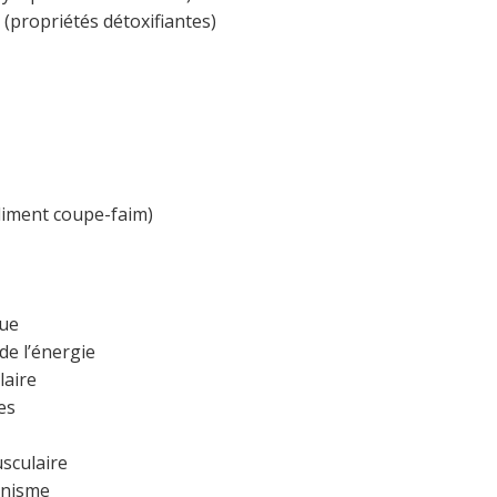
 (propriétés détoxifiantes)
aliment coupe-faim)
gue
de l’énergie
laire
es
sculaire
anisme