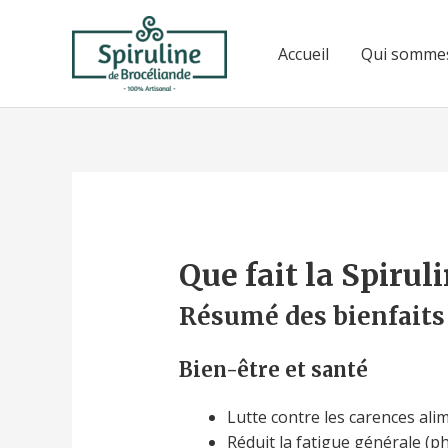
Aller
au
Accueil
Qui somme
contenu
Que fait la Spiruli
Résumé des bienfaits
Bien-être et santé
Lutte contre les carences ali
Réduit la fatigue générale (ph